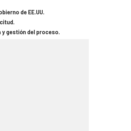
obierno de EE.UU.
citud.
 y gestión del proceso.
o Embajada.
 gobierno de EE.UU.