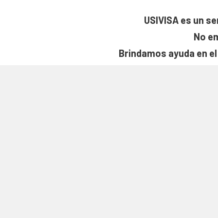
USIVISA es un se
No em
Brindamos ayuda en el 
La aprobac
El pago cubre nues