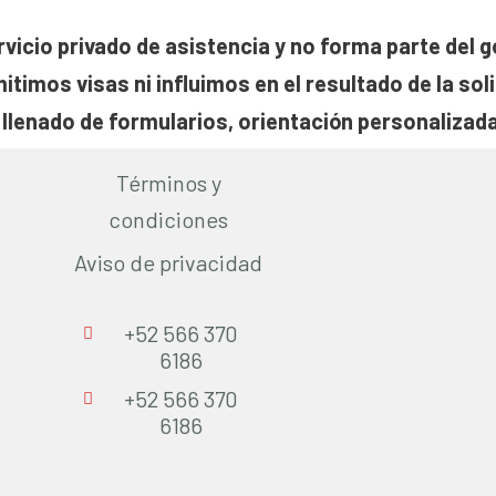
rvicio privado de asistencia y no forma parte del g
itimos visas ni influimos en el resultado de la soli
llenado de formularios, orientación personalizada
Términos y
ión de la visa depende únicamente del Consulado 
condiciones
tra asesoría, no incluye la tarifa oficial (MRV) del
Aviso de privacidad
+52 566 370
6186
+52 566 370
6186